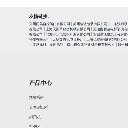
友情链接:
郑州冈美自控阀门有限公司
|
苏州速诚包装有限公司
|
广东沃姆勒
有限公司
|
上海天斯甲精密机械有限公司
|
无锡鑫丽骏电梯装潢有
有限公司
|
北海市乐飞防水补漏有限公司
|
安徽鼎江建筑工程有限
科技有限公司
|
无锡苏杰机电设备厂
|
上海亿橙生物科技有限公司
｜质感涂料｜多彩涂料｜佛山市金凯利建材科技有限公司
|
郑州扫
产品中心
热收缩机
真空封口机
封口机
打包机