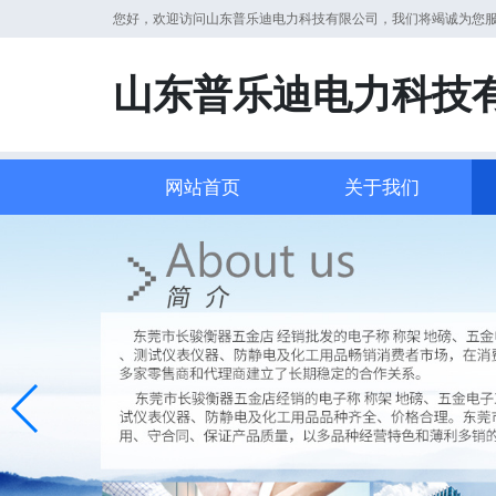
您好，欢迎访问山东普乐迪电力科技有限公司，我们将竭诚为您
山东普乐迪电力科技
网站首页
关于我们