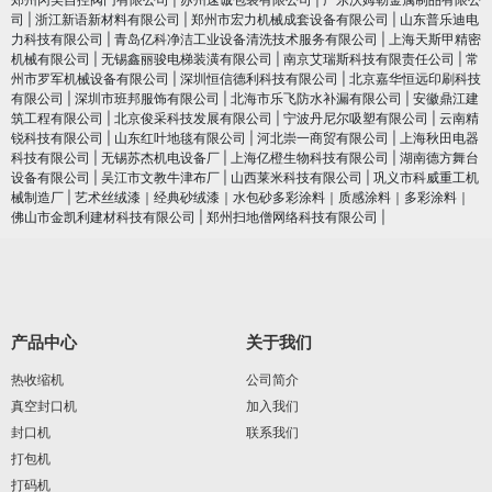
司
|
浙江新语新材料有限公司
|
郑州市宏力机械成套设备有限公司
|
山东普乐迪电
力科技有限公司
|
青岛亿科净洁工业设备清洗技术服务有限公司
|
上海天斯甲精密
机械有限公司
|
无锡鑫丽骏电梯装潢有限公司
|
南京艾瑞斯科技有限责任公司
|
常
州市罗军机械设备有限公司
|
深圳恒信德利科技有限公司
|
北京嘉华恒远印刷科技
有限公司
|
深圳市班邦服饰有限公司
|
北海市乐飞防水补漏有限公司
|
安徽鼎江建
筑工程有限公司
|
北京俊采科技发展有限公司
|
宁波丹尼尔吸塑有限公司
|
云南精
锐科技有限公司
|
山东红叶地毯有限公司
|
河北崇一商贸有限公司
|
上海秋田电器
科技有限公司
|
无锡苏杰机电设备厂
|
上海亿橙生物科技有限公司
|
湖南德方舞台
设备有限公司
|
吴江市文教牛津布厂
|
山西莱米科技有限公司
|
巩义市科威重工机
械制造厂
|
艺术丝绒漆｜经典砂绒漆｜水包砂多彩涂料｜质感涂料｜多彩涂料｜
佛山市金凯利建材科技有限公司
|
郑州扫地僧网络科技有限公司
|
产品中心
关于我们
热收缩机
公司简介
真空封口机
加入我们
封口机
联系我们
打包机
打码机