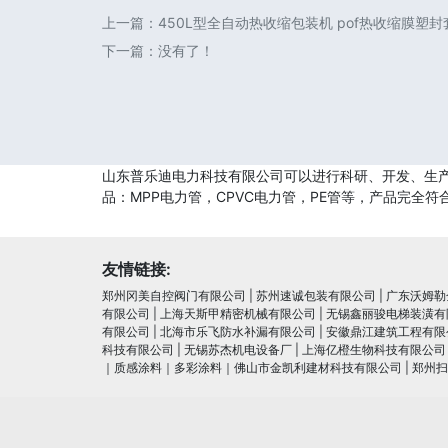
上一篇：
450L型全自动热收缩包装机 pof热收缩膜塑
下一篇：没有了！
山东普乐迪电力科技有限公司可以进行科研、开发、生产
品：MPP电力管，CPVC电力管，PE管等，产品完
友情链接:
郑州冈美自控阀门有限公司
|
苏州速诚包装有限公司
|
广东沃姆勒
有限公司
|
上海天斯甲精密机械有限公司
|
无锡鑫丽骏电梯装潢有
有限公司
|
北海市乐飞防水补漏有限公司
|
安徽鼎江建筑工程有限
科技有限公司
|
无锡苏杰机电设备厂
|
上海亿橙生物科技有限公司
｜质感涂料｜多彩涂料｜佛山市金凯利建材科技有限公司
|
郑州扫