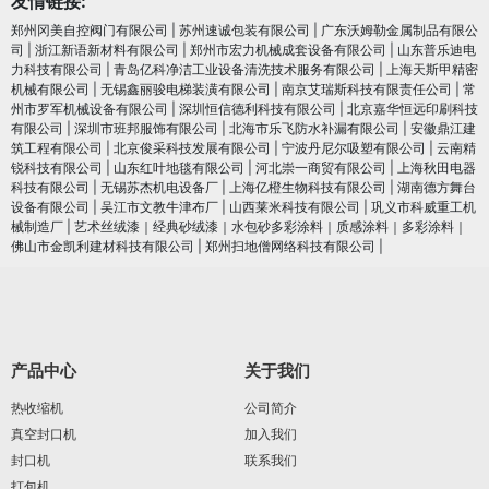
友情链接:
郑州冈美自控阀门有限公司
|
苏州速诚包装有限公司
|
广东沃姆勒金属制品有限公
司
|
浙江新语新材料有限公司
|
郑州市宏力机械成套设备有限公司
|
山东普乐迪电
力科技有限公司
|
青岛亿科净洁工业设备清洗技术服务有限公司
|
上海天斯甲精密
机械有限公司
|
无锡鑫丽骏电梯装潢有限公司
|
南京艾瑞斯科技有限责任公司
|
常
州市罗军机械设备有限公司
|
深圳恒信德利科技有限公司
|
北京嘉华恒远印刷科技
有限公司
|
深圳市班邦服饰有限公司
|
北海市乐飞防水补漏有限公司
|
安徽鼎江建
筑工程有限公司
|
北京俊采科技发展有限公司
|
宁波丹尼尔吸塑有限公司
|
云南精
锐科技有限公司
|
山东红叶地毯有限公司
|
河北崇一商贸有限公司
|
上海秋田电器
科技有限公司
|
无锡苏杰机电设备厂
|
上海亿橙生物科技有限公司
|
湖南德方舞台
设备有限公司
|
吴江市文教牛津布厂
|
山西莱米科技有限公司
|
巩义市科威重工机
械制造厂
|
艺术丝绒漆｜经典砂绒漆｜水包砂多彩涂料｜质感涂料｜多彩涂料｜
佛山市金凯利建材科技有限公司
|
郑州扫地僧网络科技有限公司
|
产品中心
关于我们
热收缩机
公司简介
真空封口机
加入我们
封口机
联系我们
打包机