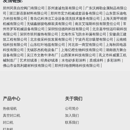
友情链接:
郑州冈美自控阀门有限公司
|
苏州速诚包装有限公司
|
广东沃姆勒金属制品有限公
司
|
浙江新语新材料有限公司
|
郑州市宏力机械成套设备有限公司
|
山东普乐迪电
力科技有限公司
|
青岛亿科净洁工业设备清洗技术服务有限公司
|
上海天斯甲精密
机械有限公司
|
无锡鑫丽骏电梯装潢有限公司
|
南京艾瑞斯科技有限责任公司
|
常
州市罗军机械设备有限公司
|
深圳恒信德利科技有限公司
|
北京嘉华恒远印刷科技
有限公司
|
深圳市班邦服饰有限公司
|
北海市乐飞防水补漏有限公司
|
安徽鼎江建
筑工程有限公司
|
北京俊采科技发展有限公司
|
宁波丹尼尔吸塑有限公司
|
云南精
锐科技有限公司
|
山东红叶地毯有限公司
|
河北崇一商贸有限公司
|
上海秋田电器
科技有限公司
|
无锡苏杰机电设备厂
|
上海亿橙生物科技有限公司
|
湖南德方舞台
设备有限公司
|
吴江市文教牛津布厂
|
山西莱米科技有限公司
|
巩义市科威重工机
械制造厂
|
艺术丝绒漆｜经典砂绒漆｜水包砂多彩涂料｜质感涂料｜多彩涂料｜
佛山市金凯利建材科技有限公司
|
郑州扫地僧网络科技有限公司
|
产品中心
关于我们
热收缩机
公司简介
真空封口机
加入我们
封口机
联系我们
打包机