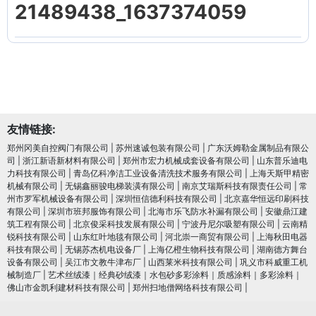
21489438_1637374059
友情链接:
郑州冈美自控阀门有限公司
|
苏州速诚包装有限公司
|
广东沃姆勒金属制品有限公
司
|
浙江新语新材料有限公司
|
郑州市宏力机械成套设备有限公司
|
山东普乐迪电
力科技有限公司
|
青岛亿科净洁工业设备清洗技术服务有限公司
|
上海天斯甲精密
机械有限公司
|
无锡鑫丽骏电梯装潢有限公司
|
南京艾瑞斯科技有限责任公司
|
常
州市罗军机械设备有限公司
|
深圳恒信德利科技有限公司
|
北京嘉华恒远印刷科技
有限公司
|
深圳市班邦服饰有限公司
|
北海市乐飞防水补漏有限公司
|
安徽鼎江建
筑工程有限公司
|
北京俊采科技发展有限公司
|
宁波丹尼尔吸塑有限公司
|
云南精
锐科技有限公司
|
山东红叶地毯有限公司
|
河北崇一商贸有限公司
|
上海秋田电器
科技有限公司
|
无锡苏杰机电设备厂
|
上海亿橙生物科技有限公司
|
湖南德方舞台
设备有限公司
|
吴江市文教牛津布厂
|
山西莱米科技有限公司
|
巩义市科威重工机
械制造厂
|
艺术丝绒漆｜经典砂绒漆｜水包砂多彩涂料｜质感涂料｜多彩涂料｜
佛山市金凯利建材科技有限公司
|
郑州扫地僧网络科技有限公司
|