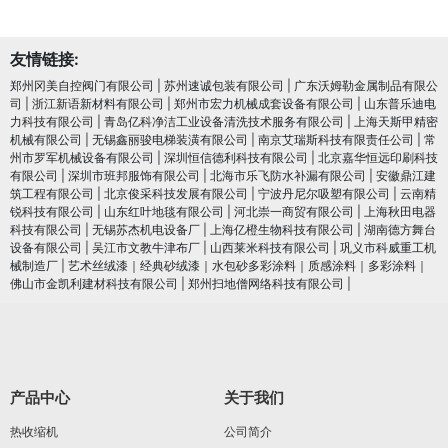
友情链接:
郑州冈美自控阀门有限公司
|
苏州速诚包装有限公司
|
广东沃姆勒金属制品有限公
司
|
浙江新语新材料有限公司
|
郑州市宏力机械成套设备有限公司
|
山东普乐迪电
力科技有限公司
|
青岛亿科净洁工业设备清洗技术服务有限公司
|
上海天斯甲精密
机械有限公司
|
无锡鑫丽骏电梯装潢有限公司
|
南京艾瑞斯科技有限责任公司
|
常
州市罗军机械设备有限公司
|
深圳恒信德利科技有限公司
|
北京嘉华恒远印刷科技
有限公司
|
深圳市班邦服饰有限公司
|
北海市乐飞防水补漏有限公司
|
安徽鼎江建
筑工程有限公司
|
北京俊采科技发展有限公司
|
宁波丹尼尔吸塑有限公司
|
云南精
锐科技有限公司
|
山东红叶地毯有限公司
|
河北崇一商贸有限公司
|
上海秋田电器
科技有限公司
|
无锡苏杰机电设备厂
|
上海亿橙生物科技有限公司
|
湖南德方舞台
设备有限公司
|
吴江市文教牛津布厂
|
山西莱米科技有限公司
|
巩义市科威重工机
械制造厂
|
艺术丝绒漆｜经典砂绒漆｜水包砂多彩涂料｜质感涂料｜多彩涂料｜
佛山市金凯利建材科技有限公司
|
郑州扫地僧网络科技有限公司
|
产品中心
关于我们
热收缩机
公司简介